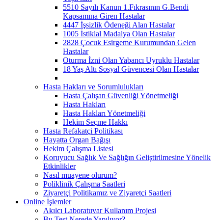
5510 Sayılı Kanun 1.Fıkrasının G.Bendi
Kapsamına Giren Hastalar
4447 İşsizlik Ödeneği Alan Hastalar
1005 İstiklal Madalya Olan Hastalar
2828 Çocuk Esirgeme Kurumundan Gelen
Hastalar
Oturma İzni Olan Yabancı Uyruklu Hastalar
18 Yaş Altı Sosyal Güvencesi Olan Hastalar
Hasta Hakları ve Sorumlulukları
Hasta Çalışan Güvenliği Yönetmeliği
Hasta Hakları
Hasta Hakları Yönetmeliği
Hekim Seçme Hakkı
Hasta Refakatçi Politikası
Hayatta Organ Bağışı
Hekim Çalışma Listesi
Koruyucu Sağlık Ve Sağlığın Geliştirilmesine Yönelik
Etkinlikler
Nasıl muayene olurum?
Poliklinik Çalışma Saatleri
Ziyaretçi Politikamız ve Ziyaretçi Saatleri
Online İşlemler
Akılcı Laboratuvar Kullanım Projesi
Bu Test Nerede Yapılıyor?