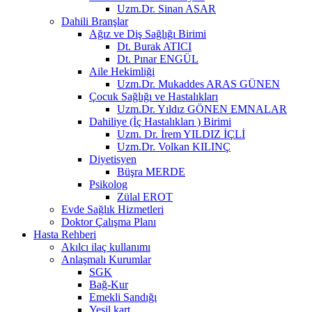
Uzm.Dr. Sinan ASAR
Dahili Branşlar
Ağız ve Diş Sağlığı Birimi
Dt. Burak ATICI
Dt. Pınar ENGÜL
Aile Hekimliği
Uzm.Dr. Mukaddes ARAS GÜNEN
Çocuk Sağlığı ve Hastalıkları
Uzm.Dr. Yıldız GÖNEN EMNALAR
Dahiliye (İç Hastalıkları ) Birimi
Uzm. Dr. İrem YILDIZ İÇLİ
Uzm.Dr. Volkan KILINÇ
Diyetisyen
Büşra MERDE
Psikolog
Zülal EROT
Evde Sağlık Hizmetleri
Doktor Çalışma Planı
Hasta Rehberi
Akılcı ilaç kullanımı
Anlaşmalı Kurumlar
SGK
Bağ-Kur
Emekli Sandığı
Yeşil kart