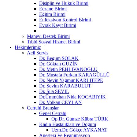
Disiplin ve Hukuk Birimi
Eczane Birimi
Eğitim Birimi
Enfeksiyon Kontrol Birimi
Evrak Kayıt Birimi
Manevi Destek Birimi
Tıbbi Sosyal Hizmet Birimi
Hekimlerimiz
Acil Servis
Dr. Begüm SOLAK
Dr. Göktan GÜZİN
Dr. Metin PEHLİVANOĞLU
Dr. Mustafa Furkan KARAGÜLLÜ
Dr. Nevin Yağmur KARLITEPE
Dr. Sevim KARABULUT
Dr. Sıla SEVİL
Dr.Ümmühan Nida KOCABIYIK
Dr. Volkan CEYLAN
Cerrahi Branşlar
Genel Cerrahi
Op.Dr. Gamze Kübra TÜRK
Kadın Hastalıkları ve Doğum
Uzm.Dr. Gökçe AYKANAT
Anestezi Ve Reanimasyon