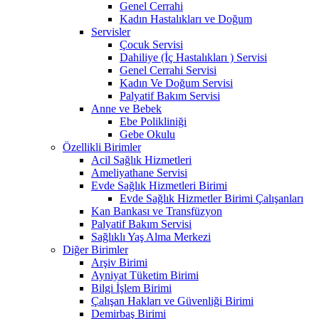
Genel Cerrahi
Kadın Hastalıkları ve Doğum
Servisler
Çocuk Servisi
Dahiliye (İç Hastalıkları ) Servisi
Genel Cerrahi Servisi
Kadın Ve Doğum Servisi
Palyatif Bakım Servisi
Anne ve Bebek
Ebe Polikliniği
Gebe Okulu
Özellikli Birimler
Acil Sağlık Hizmetleri
Ameliyathane Servisi
Evde Sağlık Hizmetleri Birimi
Evde Sağlık Hizmetler Birimi Çalışanları
Kan Bankası ve Transfüzyon
Palyatif Bakım Servisi
Sağlıklı Yaş Alma Merkezi
Diğer Birimler
Arşiv Birimi
Ayniyat Tüketim Birimi
Bilgi İşlem Birimi
Çalışan Hakları ve Güvenliği Birimi
Demirbaş Birimi