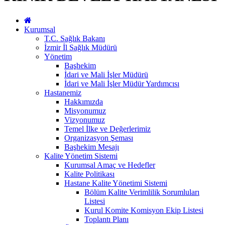
Kurumsal
T.C. Sağlık Bakanı
İzmir İl Sağlık Müdürü
Yönetim
Başhekim
İdari ve Mali İşler Müdürü
İdari ve Mali İşler Müdür Yardımcısı
Hastanemiz
Hakkımızda
Misyonumuz
Vizyonumuz
Temel İlke ve Değerlerimiz
Organizasyon Şeması
Başhekim Mesajı
Kalite Yönetim Sistemi
Kurumsal Amaç ve Hedefler
Kalite Politikası
Hastane Kalite Yönetimi Sistemi
Bölüm Kalite Verimlilik Sorumluları
Listesi
Kurul Komite Komisyon Ekip Listesi
Toplantı Planı