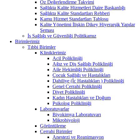
Öz Değerlendirme Takvimi
Sağlıkta Kalite Hizmetleri Daire Başkanlığı
Sağlıkta Kalite Standartları Rehberi
Kamu Hizmet Standartları Tablosu
Kalite Yönetimi İlişkin Dikey Hiyerarşik Yapılar
Şeması
İş Sağlığı ve Güvenliği Politikamız
Birimlerimiz
Tıbbi Birimler
Kliniklerimiz
Acil Polikliniği
Ağız ve Diş Sağlığı Polikliniği
Aile Hekimliği Polikliniği
Çocuk Sağlığı ve Hastalıkları
Dahiliye (İç Hastalıkları ) Polikliniği
Genel Cerrahi Polikliniği
Diyet Polikliniği
Kadın Hastalıkları ve Doğum
Psikolog Polikliniği
Laboratuvarlar
Biyokimya Laboratuvarı
Mikrobiyoloji
Görüntüleme
Cerrahi Birimler
Anestezi ve Reanimasyon