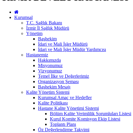
Kurumsal
T.C. Sağlık Bakanı
İzmir İl Sağlık Müdürü
Yönetim
Başhekim
İdari ve Mali İşler Müdürü
İdari ve Mali İşler Müdür Yardımcısı
Hastanemiz
Hakkımızda
Misyonumuz
Vizyonumuz
Temel İlke ve Değerlerimiz
Organizasyon Şeması
Başhekim Mesajı
Kalite Yönetim Sistemi
Kurumsal Amaç ve Hedefler
Kalite Politikası
Hastane Kalite Yönetimi Sistemi
Bölüm Kalite Verimlilik Sorumluları Listesi
Kurul Komite Komisyon Ekip Listesi
Toplantı Planı
Öz Değerlendirme Takvimi