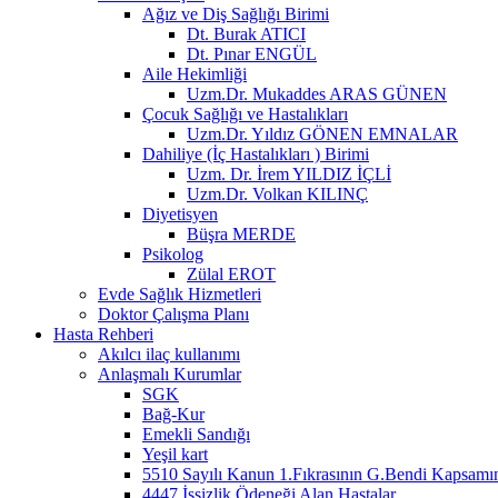
Ağız ve Diş Sağlığı Birimi
Dt. Burak ATICI
Dt. Pınar ENGÜL
Aile Hekimliği
Uzm.Dr. Mukaddes ARAS GÜNEN
Çocuk Sağlığı ve Hastalıkları
Uzm.Dr. Yıldız GÖNEN EMNALAR
Dahiliye (İç Hastalıkları ) Birimi
Uzm. Dr. İrem YILDIZ İÇLİ
Uzm.Dr. Volkan KILINÇ
Diyetisyen
Büşra MERDE
Psikolog
Zülal EROT
Evde Sağlık Hizmetleri
Doktor Çalışma Planı
Hasta Rehberi
Akılcı ilaç kullanımı
Anlaşmalı Kurumlar
SGK
Bağ-Kur
Emekli Sandığı
Yeşil kart
5510 Sayılı Kanun 1.Fıkrasının G.Bendi Kapsamın
4447 İşsizlik Ödeneği Alan Hastalar