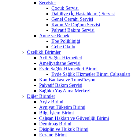
Servisler
Çocuk Servisi
Dahiliye (İç Hastalıkları ) Servisi
Genel Cerrahi Servisi
Kadın Ve Doğum Servisi
Palyatif Bakım Servisi
Anne ve Bebek
Ebe Polikliniği
Gebe Okulu
Özellikli Birimler
Acil Sağlık Hizmetleri
Ameliyathane Servisi
Evde Sağlık Hizmetleri Birimi
Evde Sağlık Hizmetler Birimi Çalışanları
Kan Bankası ve Transfüzyon
Palyatif Bakım Servisi
Sağlıklı Yaş Alma Merkezi
Diğer Birimler
Arşiv Birimi
Ayniyat Tüketim Birimi
Bilgi İşlem Birimi
Çalışan Hakları ve Güvenliği Birimi
Demirbaş Birimi
Disiplin ve Hukuk Birimi
Eczane Birimi