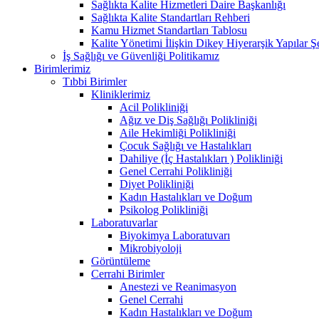
Sağlıkta Kalite Hizmetleri Daire Başkanlığı
Sağlıkta Kalite Standartları Rehberi
Kamu Hizmet Standartları Tablosu
Kalite Yönetimi İlişkin Dikey Hiyerarşik Yapılar 
İş Sağlığı ve Güvenliği Politikamız
Birimlerimiz
Tıbbi Birimler
Kliniklerimiz
Acil Polikliniği
Ağız ve Diş Sağlığı Polikliniği
Aile Hekimliği Polikliniği
Çocuk Sağlığı ve Hastalıkları
Dahiliye (İç Hastalıkları ) Polikliniği
Genel Cerrahi Polikliniği
Diyet Polikliniği
Kadın Hastalıkları ve Doğum
Psikolog Polikliniği
Laboratuvarlar
Biyokimya Laboratuvarı
Mikrobiyoloji
Görüntüleme
Cerrahi Birimler
Anestezi ve Reanimasyon
Genel Cerrahi
Kadın Hastalıkları ve Doğum