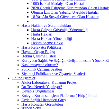
1005 İstiklal Madalya Olan Hastalar
2828 Çocuk Esirgeme Kurumundan Gelen Hastala
Oturma İzni Olan Yabancı Uyruklu Hastalar
18 Yaş Altı Sosyal Güvencesi Olan Hastalar
Hasta Hakları ve Sorumlulukları
Hasta Çalışan Güvenliği Yönetmeliği
Hasta Hakları
Hasta Hakları Yönetmeliği
Hekim Seçme Hakkı
Hasta Refakatçi Politikası
Hayatta Organ Bağışı
Hekim Çalışma Listesi
Koruyucu Sağlık Ve Sağlığın Geliştirilmesine Yönelik Etk
Nasıl muayene olurum?
Poliklinik Çalışma Saatleri
Ziyaretçi Politikamız ve Ziyaretçi Saatleri
Online İşlemler
Akılcı Laboratuvar Kullanım Projesi
Bu Test Nerede Yapılıyor?
E-Nabız Uygulaması
Entegre Kurumsal İşlem Platformu ( Ekip ) Portal
Evde Sağlık Hizmetleri Giriş
Hasta Röntgen Görüntüleri
HBYS WEB