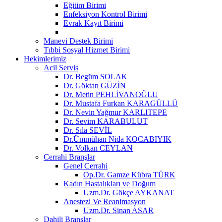
Eğitim Birimi
Enfeksiyon Kontrol Birimi
Evrak Kayıt Birimi
Manevi Destek Birimi
Tıbbi Sosyal Hizmet Birimi
Hekimlerimiz
Acil Servis
Dr. Begüm SOLAK
Dr. Göktan GÜZİN
Dr. Metin PEHLİVANOĞLU
Dr. Mustafa Furkan KARAGÜLLÜ
Dr. Nevin Yağmur KARLITEPE
Dr. Sevim KARABULUT
Dr. Sıla SEVİL
Dr.Ümmühan Nida KOCABIYIK
Dr. Volkan CEYLAN
Cerrahi Branşlar
Genel Cerrahi
Op.Dr. Gamze Kübra TÜRK
Kadın Hastalıkları ve Doğum
Uzm.Dr. Gökçe AYKANAT
Anestezi Ve Reanimasyon
Uzm.Dr. Sinan ASAR
Dahili Branşlar