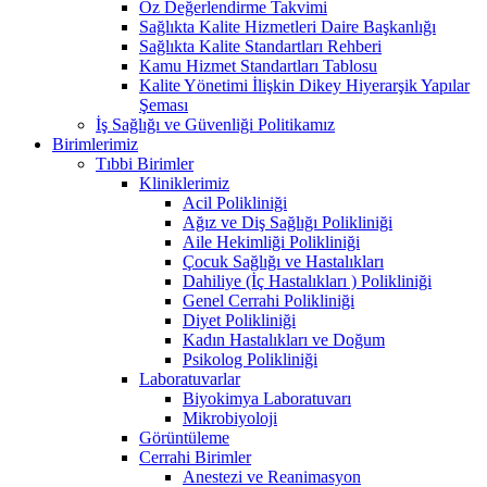
Öz Değerlendirme Takvimi
Sağlıkta Kalite Hizmetleri Daire Başkanlığı
Sağlıkta Kalite Standartları Rehberi
Kamu Hizmet Standartları Tablosu
Kalite Yönetimi İlişkin Dikey Hiyerarşik Yapılar
Şeması
İş Sağlığı ve Güvenliği Politikamız
Birimlerimiz
Tıbbi Birimler
Kliniklerimiz
Acil Polikliniği
Ağız ve Diş Sağlığı Polikliniği
Aile Hekimliği Polikliniği
Çocuk Sağlığı ve Hastalıkları
Dahiliye (İç Hastalıkları ) Polikliniği
Genel Cerrahi Polikliniği
Diyet Polikliniği
Kadın Hastalıkları ve Doğum
Psikolog Polikliniği
Laboratuvarlar
Biyokimya Laboratuvarı
Mikrobiyoloji
Görüntüleme
Cerrahi Birimler
Anestezi ve Reanimasyon