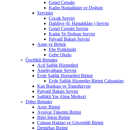
Genel Cerrahi
Kadın Hastalıkları ve Doğum
Servisler
Çocuk Servisi
Dahiliye (İç Hastalıkları ) Servisi
Genel Cerrahi Servisi
Kadın Ve Doğum Servisi
Palyatif Bakım Servisi
Anne ve Bebek
Ebe Polikliniği
Gebe Okulu
Özellikli Birimler
Acil Sağlık Hizmetleri
Ameliyathane Servisi
Evde Sağlık Hizmetleri Birimi
Evde Sağlık Hizmetler Birimi Çalışanları
Kan Bankası ve Transfüzyon
Palyatif Bakım Servisi
Sağlıklı Yaş Alma Merkezi
Diğer Birimler
Arşiv Birimi
Ayniyat Tüketim Birimi
Bilgi İşlem Birimi
Çalışan Hakları ve Güvenliği Birimi
Demirbaş Birimi