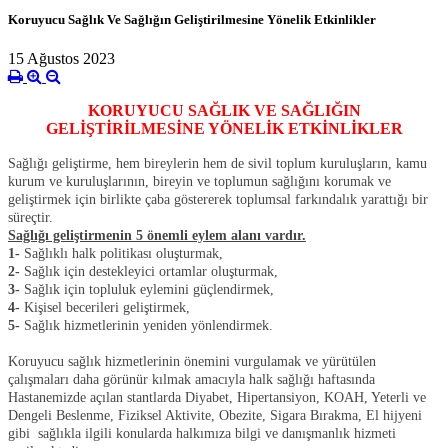
Koruyucu Sağlık Ve Sağlığın Geliştirilmesine Yönelik Etkinlikler
15 Ağustos 2023
KORUYUCU SAĞLIK VE SAĞLIĞIN
GELİŞTİRİLMESİNE YÖNELİK ETKİNLİKLER
Sağlığı geliştirme, hem bireylerin hem de sivil toplum kuruluşların, kamu
kurum ve kuruluşlarının, bireyin ve toplumun sağlığını korumak ve
geliştirmek için birlikte çaba göstererek toplumsal farkındalık yarattığı bir
süreçtir.
Sağlığı geliştirmenin 5 önemli eylem alanı vardır.
1-
Sağlıklı halk politikası oluşturmak,
2-
Sağlık için destekleyici ortamlar oluşturmak,
3-
Sağlık için topluluk eylemini güçlendirmek,
4-
Kişisel becerileri geliştirmek,
5-
Sağlık hizmetlerinin yeniden yönlendirmek.
Koruyucu sağlık hizmetlerinin önemini vurgulamak ve yürütülen
çalışmaları daha görünür kılmak amacıyla halk sağlığı haftasında
Hastanemizde açılan stantlarda Diyabet, Hipertansiyon, KOAH, Yeterli ve
Dengeli Beslenme, Fiziksel Aktivite, Obezite, Sigara Bırakma, El hijyeni
gibi sağlıkla ilgili konularda halkımıza bilgi ve danışmanlık hizmeti