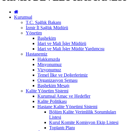
Kurumsal
T.C. Sağlık Bakanı
İzmir İl Sağlık Müdürü
Yönetim
Başhekim
İdari ve Mali İşler Müdürü
İdari ve Mali İşler Müdür Yardımcısı
Hastanemiz
Hakkımızda
Misyonumuz
Vizyonumuz
Temel İlke ve Değerlerimiz
Organizasyon Şeması
Başhekim Mesajı
Kalite Yönetim Sistemi
Kurumsal Amaç ve Hedefler
Kalite Politikası
Hastane Kalite Yönetimi Sistemi
Bölüm Kalite Verimlilik Sorumluları
Listesi
Kurul Komite Komisyon Ekip Listesi
Toplantı Planı