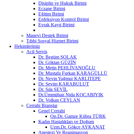
Disiplin ve Hukuk Birimi
Eczane Birimi
Eğitim Birimi
Enfeksiyon Kontrol Birimi
Evrak Kayıt Birimi
Manevi Destek Birimi
Tıbbi Sosyal Hizmet Birimi
Hekimlerimiz
Acil Servis
Dr. Begüm SOLAK
Dr. Göktan GÜZİN
Dr. Metin PEHLİVANOĞLU
Dr. Mustafa Furkan KARAGÜLLÜ
Dr. Nevin Yağmur KARLITEPE
Dr. Sevim KARABULUT
Dr. Sıla SEVİL
Dr.Ümmühan Nida KOCABIYIK
Dr. Volkan CEYLAN
Cerrahi Branşlar
Genel Cerrahi
Op.Dr. Gamze Kübra TÜRK
Kadın Hastalıkları ve Doğum
Uzm.Dr. Gökçe AYKANAT
Anestezi Ve Reanimasyon