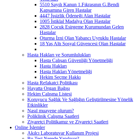
5510 Sayılı Kanun 1.Fıkrasının G.Bendi
Kapsamına Giren Hastalar
4447 İşsizlik Ödeneği Alan Hastalar
1005 İstiklal Madalya Olan Hastalar
2828 Çocuk Esirgeme Kurumundan Gelen
Hastalar
Oturma İzni Olan Yabancı Uyruklu Hastalar
18 Yaş Altı Sosyal Güvencesi Olan Hastalar
Hasta Hakları ve Sorumlulukları
Hasta Çalışan Güvenliği Yönetmeliği
Hasta Hakları
Hasta Hakları Yönetmeliği
Hekim Seçme Hakkı
Hasta Refakatçi Politikası
Hayatta Organ Bağışı
Hekim Çalışma Listesi
Koruyucu Sağlık Ve Sağlığın Geliştirilmesine Yönelik
Etkinlikler
Nasıl muayene olurum?
Poliklinik Çalışma Saatleri
Ziyaretçi Politikamız ve Ziyaretçi Saatleri
Online İşlemler
Akılcı Laboratuvar Kullanım Projesi
Bu Test Nerede Yapılıyor?