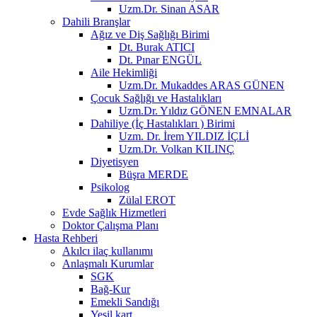
Uzm.Dr. Sinan ASAR
Dahili Branşlar
Ağız ve Diş Sağlığı Birimi
Dt. Burak ATICI
Dt. Pınar ENGÜL
Aile Hekimliği
Uzm.Dr. Mukaddes ARAS GÜNEN
Çocuk Sağlığı ve Hastalıkları
Uzm.Dr. Yıldız GÖNEN EMNALAR
Dahiliye (İç Hastalıkları ) Birimi
Uzm. Dr. İrem YILDIZ İÇLİ
Uzm.Dr. Volkan KILINÇ
Diyetisyen
Büşra MERDE
Psikolog
Zülal EROT
Evde Sağlık Hizmetleri
Doktor Çalışma Planı
Hasta Rehberi
Akılcı ilaç kullanımı
Anlaşmalı Kurumlar
SGK
Bağ-Kur
Emekli Sandığı
Yeşil kart